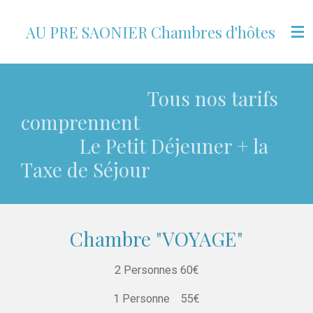
Passer
AU PRE SAONIER Chambres d'hôtes
au
contenu
principal
Tous nos tarifs
comprennent
Le Petit Déjeuner + la
Taxe de Séjour
Chambre "VOYAGE"
2 Personnes 60€
1 Personne 55€